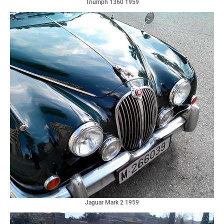
Triumph 1360 1959
Jaguar Mark 2 1959