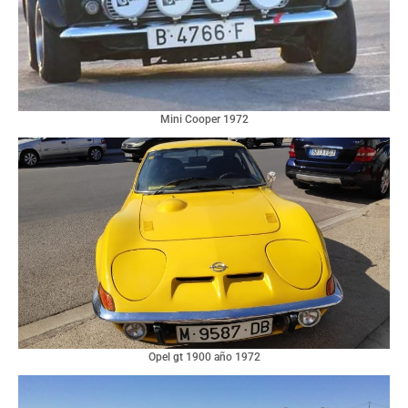
Mini Cooper 1972
Opel gt 1900 año 1972